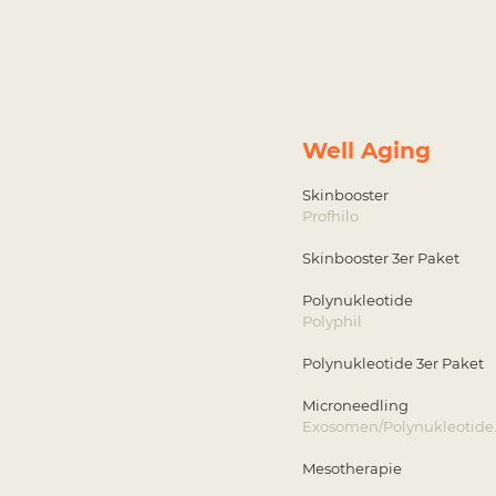
Well Aging
Skinbooster 
Profhilo
Skinbooster 3er P
Polynukleotid
Polyphil
Polynukleotide 3er
Microneedling
Exosomen/Polynukleot
Mesotherapie