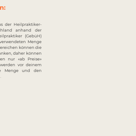
n:
us der Heilpraktiker-
schland anhand der
ilpraktiker (GebüH)
r verwendeten Menge
ereichen können die
anken, daher können
en nur «ab Preise»
 werden vor deinem
gte Menge und den
.