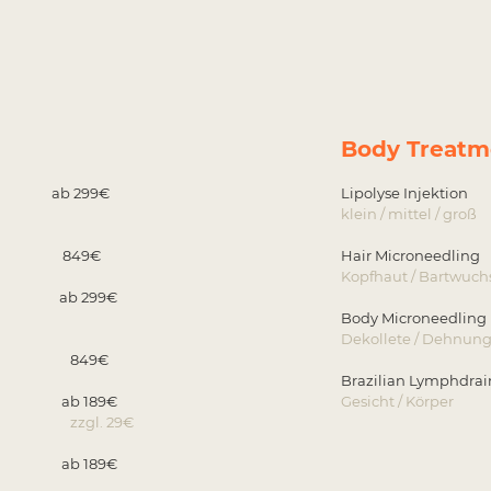
Body Treatm
ab 299€
Lipolyse Inj
klein / mitt
aket 849€
Hair Microne
Kopfhaut / Bartwuch
e ab 299€
Body Microne
Dekollete / Dehnung
 Paket 849€
Brazilian Lymp
 ab 189€
Gesicht /
ide. zzgl. 29€
 ab 189€