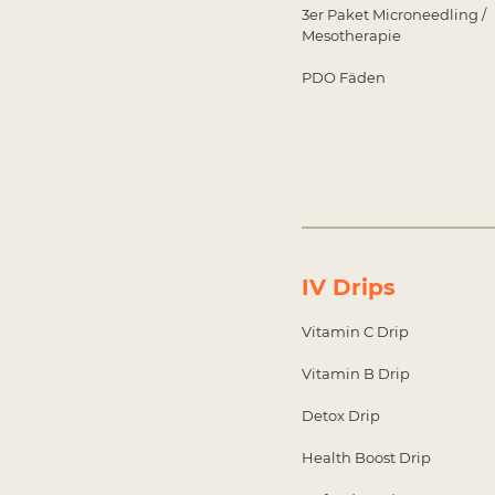
3er Paket Microneedling /
Mesotherapi
PDO Fäden 
IV Drips
Vitamin C Dr
Vitamin B Dr
Detox Dri
Health Boost D