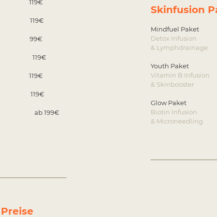
ip 119€
Skinfusion P
ip 119€
Mindfuel 
Detox Infusion
rip 99€
& Lymphdrainage
 Drip 119€
Youth Pa
Vitamin B Infusion
rip 119€
& Skinbooster
rip 119€
Glow Pa
Biotin Infusion
00mg ab 199€
& Microneedling
Unsere Preise - transparente Kost
 Preise