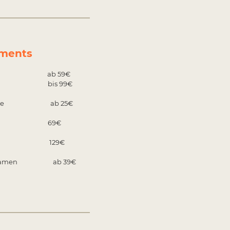
tments
tion ab 59€
 100mg
bis 99€
fanalyse ab 25€
ssage 69€
ktur 129€
/Ohrsamen ab 39€