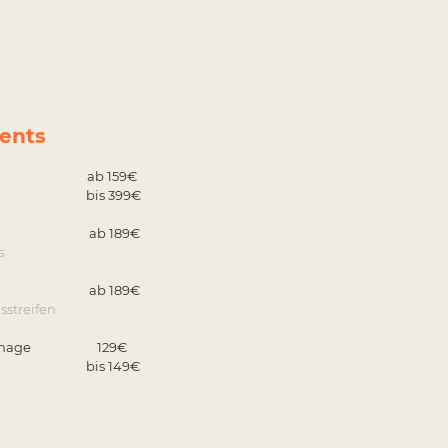
ents
ektion ab 159€
el / groß
bis 399€
edling ab 189€
s
edling ab 189€
sstreifen
hdrainage 129€
 Körper
bis 149€