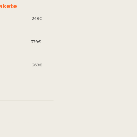
akete
Paket 249€
ket 379€
ket 269€
en für hcohwertige Treatments