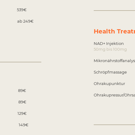
e 539€
ab 249€
Health Trea
NAD+ Injek
50mg bis
Mikronährstof
Schröpfma
Ohrakupun
ip 89€
Ohrakupressur
ip 89€
p 129€
rip 149€