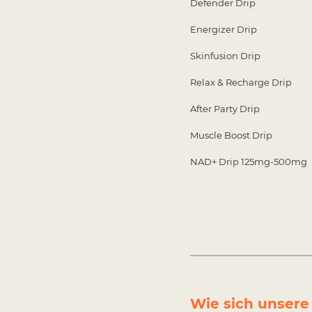
Defender Dr
Energizer Dr
Skinfusion D
Relax & Recharge
After Party D
Muscle Boost D
NAD+ Drip 125mg-5
Wie sich unsere